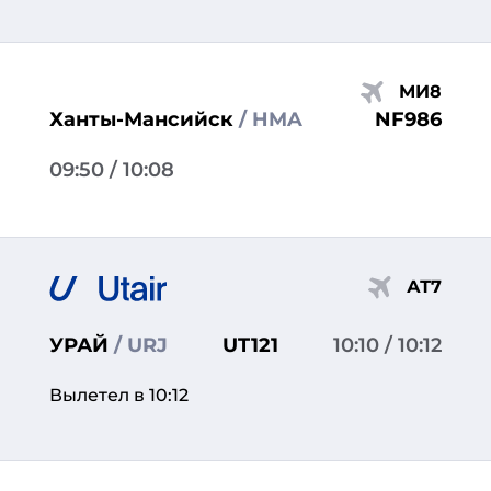
МИ8
Ханты-Мансийск
/ HMA
NF986
09:50
/ 10:08
АТ7
УРАЙ
/ URJ
UT121
10:10
/ 10:12
Вылетел в 10:12