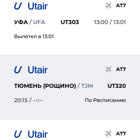
АТ7
УФА
/ UFA
UT303
13:00
/ 13:01
Вылетел в 13:01
АТ7
ТЮМЕНЬ (РОЩИНО)
/ TJM
UT320
20:15
/ --:--
По Расписанию
АТ7