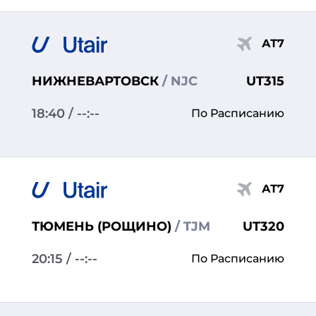
АТ7
НИЖНЕВАРТОВСК
/ NJC
UT315
18:40
/ --:--
По Расписанию
АТ7
ТЮМЕНЬ (РОЩИНО)
/ TJM
UT320
20:15
/ --:--
По Расписанию