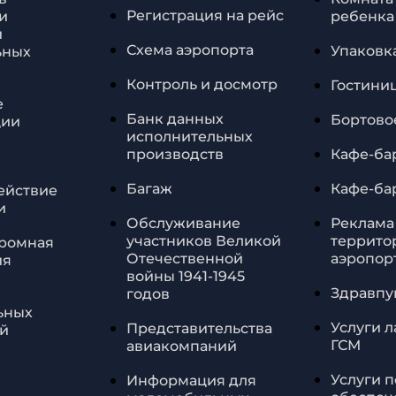
Регистрация на рейс
и
ребенка
и
Схема аэропорта
Упаковк
ьных
Контроль и досмотр
Гостини
е
Банк данных
Бортово
ции
исполнительных
производств
Кафе-ба
Багаж
Кафе-ба
ействие
и
Обслуживание
Реклама
участников Великой
террито
ромная
Отечественной
аэропор
ия
войны 1941-1945
Здравпу
годов
ьных
Услуги 
Представительства
й
ГСМ
авиакомпаний
Услуги п
Информация для