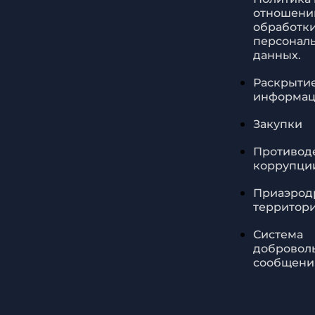
отношени
обработк
персонал
данных.
Раскрыти
информа
Закупки
Противод
коррупци
Приаэрод
территор
Система
добровол
сообщени