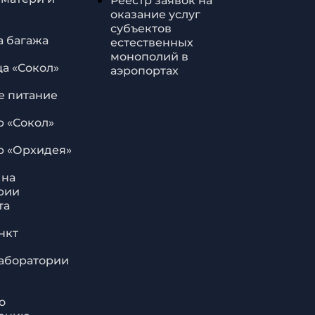
Реестр заявок на
оказание услуг
субъектов
а багажа
естественных
монополий в
ца «Сокол»
аэропортах
е питание
р «Сокол»
р «Орхидея»
 на
рии
та
нкт
лаборатории
о