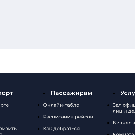
порт
Пассажирам
Усл
орте
Онлайн-табло
Зал офи
лиц и д
Расписание рейсов
Бизнес 
квизиты.
Как добраться
в
Комната