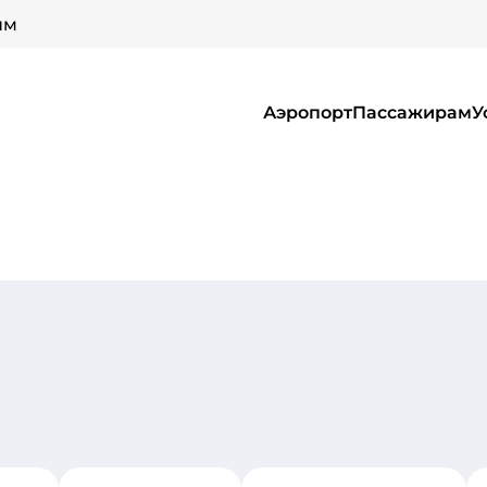
ым
Аэропорт
Пассажирам
У