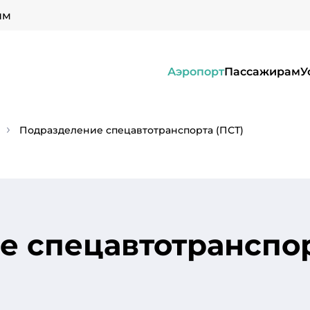
ым
Аэропорт
Пассажирам
У
Подразделение спецавтотранспорта (ПСТ)
 спецавтотранспор