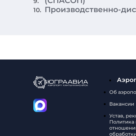
(СПАСОП)
9.
Производственно-дис
10.
Аэро
Об аэроп
Вакансии
Устав, ре
Политика 
отношени
обработк