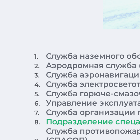
Служба наземного об
1.
Аэродромная служба 
2.
Служба аэронавигаци
3.
Служба электросвето
4.
Служба горюче-смазо
5.
Управление эксплуат
6.
Служба организации 
7.
Подразделение спеца
8.
Служба противопожар