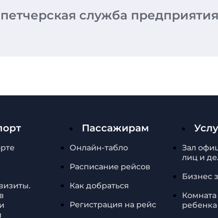
петчерская служба предприятия
порт
Пассажирам
Усл
орте
Онлайн-табло
Зал офи
лиц и д
Расписание рейсов
Бизнес 
квизиты.
Как добраться
в
Комната
Регистрация на рейс
и
ребенка
и